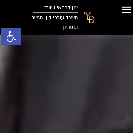
ינון ברקאי ושות’
משרד עורכי דין, מגשר
ונוטריון
פתח סרגל נג