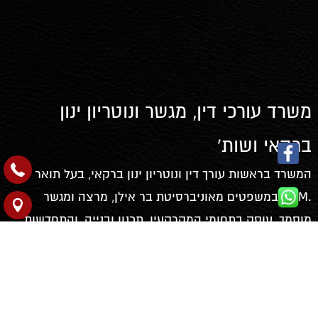
משרד עורכי דין, מגשר ונוטריון ינון
ברקאי ושות'
המשרד בראשות עורך דין ונוטריון ינון ברקאי, בעל תואר שני
.LL.M במשפטים מאוניברסיטת בר אילן, מרצה ומגשר
מוסמך, עוסק בתחומי המקרקעין, תכנון ובנייה, והתחדשות
עירונית.
כמו-כן, מעניק שירותי נוטריון וייעוץ שוטף וליווי משפטי
לחברות ציבוריות ופרטיות, עסקים, רשויות ואנשים פרטיים
בארץ ובחו"ל.