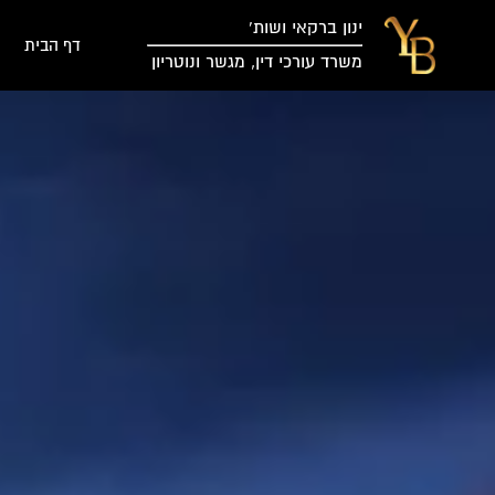
ינון ברקאי ושות’
דף הבית
משרד עורכי דין, מגשר ונוטריון