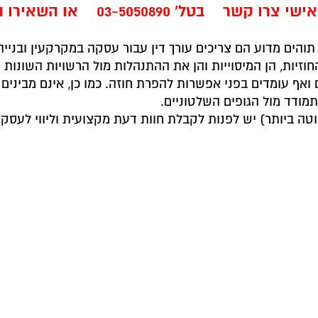
 אישי צרו קשר
בטל' 03-5050890
או השאירו ה
והים מדוע הם צריכים עורך דין עבור עסקה במקרקעין ובניי
זיות, הן המיסוייות והן את ההתנהלות מול הרשויות השונות ומ
ואף עומדים בפני אפשרות להפרת חוזה. כמו כן, אינם מבינים 
תמודד מול הגופים השלטוניים.
טה ביותר) יש לפנות לקבלת חוות דעת מקצועית וליווי לעסק
 ברקאי
, מעניק ללקוחותיו רמת שירות גבוהה ובראש ובראשונה
 אישי צרו קשר
בטל' 03-5050890
או השאירו ה
התמחויות נוספות