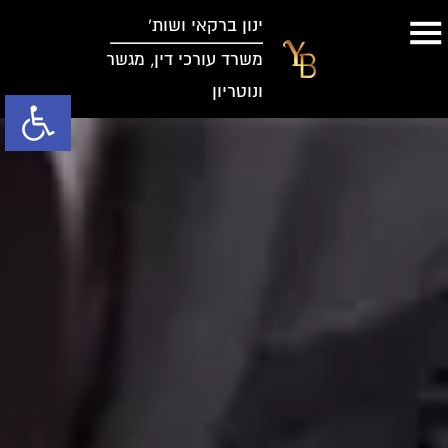
ינון ברקאי ושות’
משרד עורכי דין, מגשר
ונוטריון
פתח סרגל נג