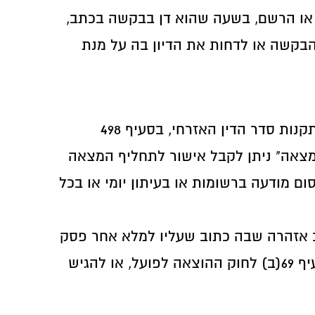
 סד"א, לפיה "ראה בית המשפט או הרשם, בשעה שהוא דן בבקשה בכתב,
הבקשה או לדחות את הדיון בה על מנת
ניתן לבקש תחליף המצאה בהוצאה לפועל כאשר לא מצליחים לאתר את הנמען. הליך זה קבוע בתקנות סדר הדין האזרחי, בסעיף 498
מצאה" ניתן לקבל אישור לתחליף המצאה
ם מודעה ברשומות או בעיתון יומי או בכל
 אזהרה שבה כתוב שעליו למלא אחר פסק
הדין, או לשלם את החוב על פי השיעורים שנקבעו בהוראת תשלום לפי סעיף 69(א) או בצו לפי סעיף 69(ב) לחוק ההוצאה לפועל, או להגיש