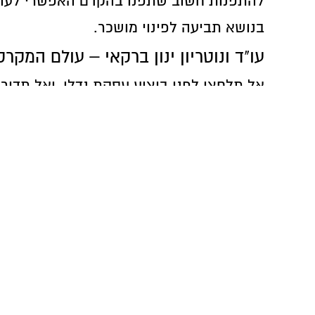
להתפנות חשוב שתפנו בהקדם האפשרי לעורך ד
בנושא תביעה לפינוי מושכר.
עו"ד ונוטריון ינון ברקאי – עולם המקרק
אל תלחצו לפני ביצוע עסקת נדלן, ואל תדירו
ברקאי ושות' תבטיח כי תקבלו את ההגנה המש
ועסקה. המשרד מתמחה גם בפרויקטים של
פנה לעורך דין ונוטריון ינון ברקאי לקבלת י