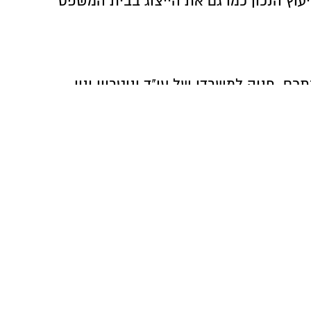
עוץ הנכון כמו גם את הייצוג בבית המשפט
ם. פניה למשרדו של עו"ד ונוטריון ינון
ר יגנו עליכם ועל זכויותיכם בכל מצב
.