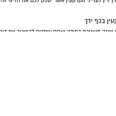
ין לענייני מקרקעין אשר יספק לכם את הליווי והיי
עין בכף ידך
 שינה מעיניכם במידה ואתם עומדים להשכיר את דירתכ
פטית הטובה ביותר, לצד עריכת חוזים מדוקדקים אש
תמ"א 38
ועוסק בייצוג דיירים אל מול היזם ולהיפך
יצוג, ותרגיש שאתה שולט בעולם המקרקעין.