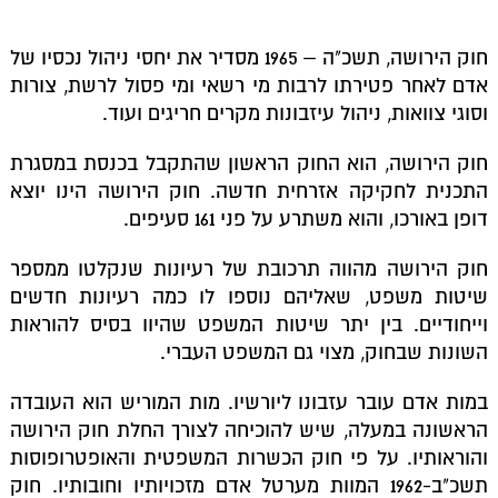
חוק הירושה, תשכ"ה – 1965 מסדיר את יחסי ניהול נכסיו של
אדם לאחר פטירתו לרבות מי רשאי ומי פסול לרשת, צורות
וסוגי צוואות, ניהול עיזבונות מקרים חריגים ועוד.
חוק הירושה, הוא החוק הראשון שהתקבל בכנסת במסגרת
התכנית לחקיקה אזרחית חדשה. חוק הירושה הינו יוצא
דופן באורכו, והוא משתרע על פני 161 סעיפים.
חוק הירושה מהווה תרכובת של רעיונות שנקלטו ממספר
שיטות משפט, שאליהם נוספו לו כמה רעיונות חדשים
וייחודיים. בין יתר שיטות המשפט שהיוו בסיס להוראות
השונות שבחוק, מצוי גם המשפט העברי.
במות אדם עובר עזבונו ליורשיו. מות המוריש הוא העובדה
הראשונה במעלה, שיש להוכיחה לצורך החלת חוק הירושה
והוראותיו. על פי חוק הכשרות המשפטית והאופטרופוסות
תשכ"ב-1962 המוות מערטל אדם מזכויותיו וחובותיו. חוק