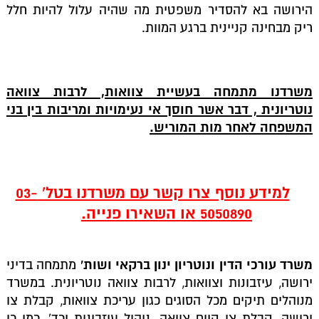
הירושה בא להסדיר משפטית מה שהיה עלול להיות חלל
ריק מבחינה קניינית ברגע המוות.
משרדנו מתמחה בעשיית צוואות, לרבות צוואה
נוטריונית , דבר אשר חוסך אי נעימויות ומריבות בין בני
המשפחה לאחר מות המוריש.
למידע נוסף צרו קשר עם משרדנו בטל' 03-
5050890 או השאירו פנייה.
משרד עורכי הדין ונוטריון ינון ברקאי ושות'
מתמחה בדיני
ירושה, עיזבונות וצוואות, לרבות צוואה נוטריונית. במשרד
מנוהלים תיקים מכל הסוגים כגון עריכת צוואות, קבלת צו
ירושה, קבלת צו קיום צוואה, ניהול עיזבונות וכד', כמו כן