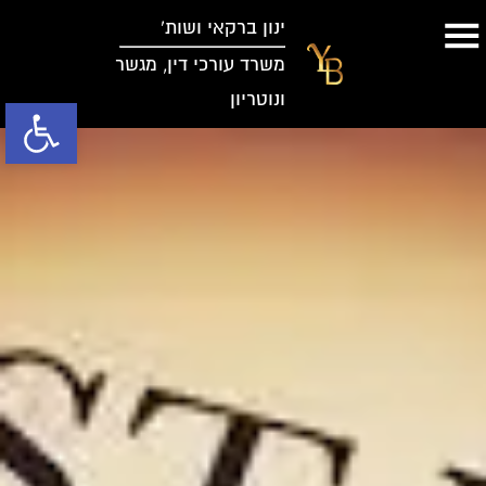
ינון ברקאי ושות’
משרד עורכי דין, מגשר
ונוטריון
פתח סרגל נג