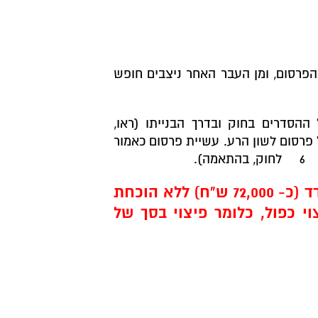
הפרסום, ומן העבר האחר ניצבים חופש
 ההסדרים בחוק ובדרך הבנייתו (ראו,
 פרסום לשון הרע. עשיית פרסום כאמור
6
לחוק, בהתאמה).
החוק קובע כי נפגע מלשון הרע זכאי לפיצוי בסך של עד 50,000 ש"ח צמודים למדד (כ- 72,000 ש"ח) ללא הוכחת
י כפול, כלומר פיצוי בסך של
ושיש בהם עניין לציבור (ראו,
סעיף
,
סעיף 15
לחוק שעניינו הגנת תום