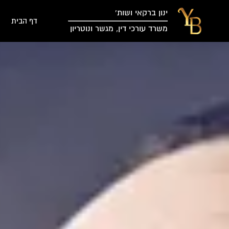
ינון ברקאי ושות’
דף הבית
משרד עורכי דין, מגשר ונוטריון