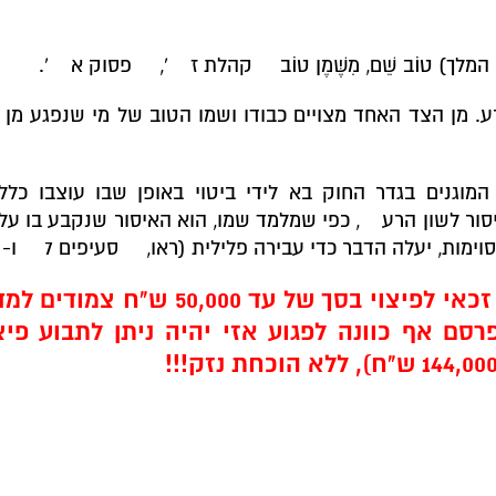
 טוֹב שֵׁם, מִשֶּׁמֶן טוֹב
קהלת ז
',
פסוק א
'.
. מן הצד האחד מצויים כבודו ושמו הטוב של מי שנפגע מן 
ת המוגנים בגדר החוק בא לידי ביטוי באופן שבו עוצבו כלל
סור לשון הרע
, כפי שמלמד שמו, הוא האיסור שנקבע בו על
סוימות, יעלה הדבר כדי עבירה פלילית (ראו,
סעיפים 7
ו-
סם אף כוונה לפגוע אזי יהיה ניתן לתבוע פיצו
 מאחריות בגין לשון הרע. אלה יחולו על פרסומים שהם אמת 
או על פרסומים שנעשו בתום לב בנסיבות המנויות בחוק (ראו