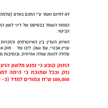
לא לחינם נאמר ע"י החכם באדם (שלמה המלך)
המתח העומד בבסיסם של דיני לשון הרע
הביטוי.
האיזון העדין בין האינטרסים והזכויו
עניין אבנרי, עמ' 861). ליבו של
חוק אי
עלולה להוות עוולה אזרחית, ובנסיבות מ
נזק וככל שתוכח כי היתה למפר
100,000 ש"ח צמודים למדד (כ- 144,000 ש"ח), ללא הוכחת נזק!!!
נקבעו בחוק הגנות הפוטרות את המפרסם
14
לחוק, שעניינו הגנת אמת הפרסום) 